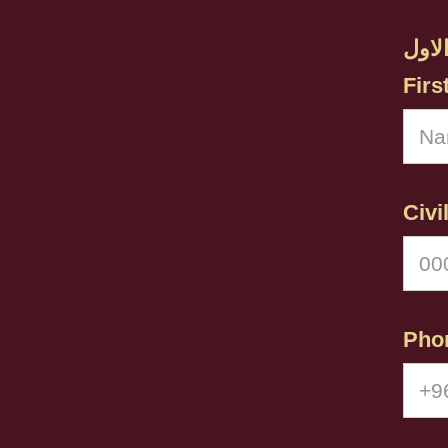
لاول
Fir