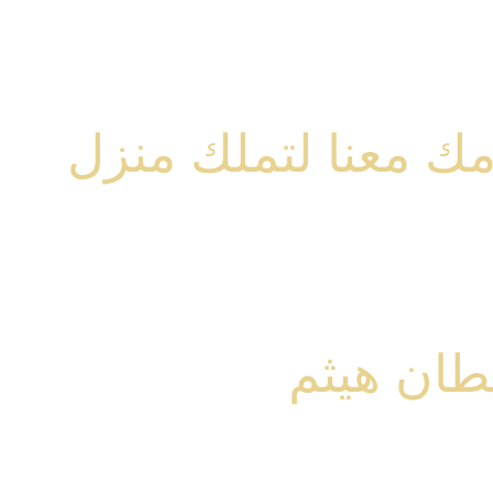
ك معنا لتملك منزل
طان هيثم