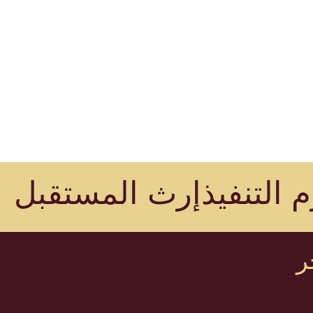
 التنفيذ
إرث المستقبل
ر