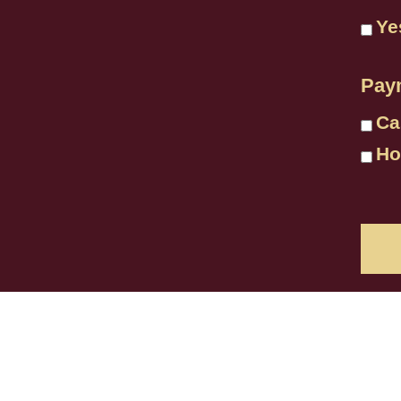
Pay
+968 94770088
"Muscat Pavilion" 
sales@dreamgroup.om
1st Floor, Office N